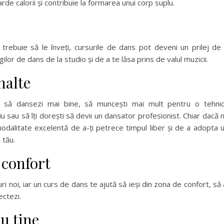
 arde calorii și contribuie la formarea unui corp suplu.
 trebuie să le înveți, cursurile de dans pot deveni un prilej de
lor de dans de la studio și de a te lăsa prins de valul muzicii.
nalte
i să dansezi mai bine, să muncești mai mult pentru o tehni
u sau să îți dorești să devii un dansator profesionist. Chiar dacă 
odalitate excelentă de a-ți petrece timpul liber și de a adopta 
 tău.
 confort
i noi, iar un curs de dans te ajută să ieși din zona de confort, să 
ectezi.
u tine