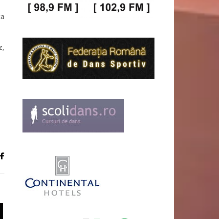
ca
z,