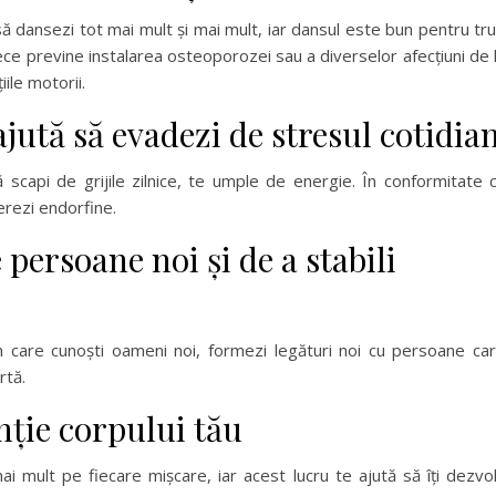
să dansezi tot mai mult și mai mult, iar dansul este bun pentru tr
ce previne instalarea osteoporozei sau a diverselor afecțiuni de 
ile motorii.
ajută să evadezi de stresul cotidia
 scapi de grijile zilnice, te umple de energie. În conformitate 
berezi endorfine.
persoane noi și de a stabili
 care cunoști oameni noi, formezi legături noi cu persoane ca
rtă.
nție corpului tău
i mult pe fiecare mișcare, iar acest lucru te ajută să îți dezvol