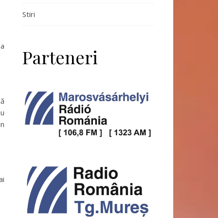
Stiri
 a
Parteneri
că
nu
un
ai