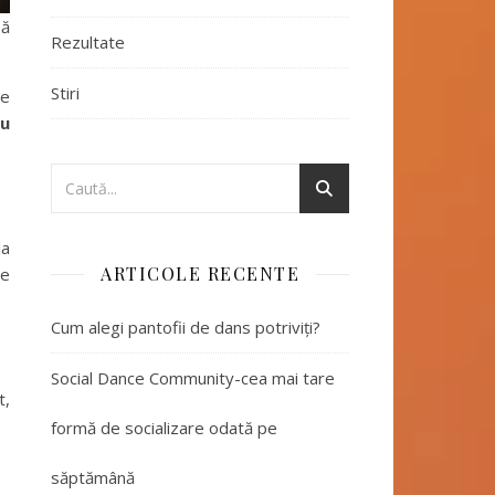
să
Rezultate
Stiri
te
ru
la
ARTICOLE RECENTE
te
Cum alegi pantofii de dans potriviți?
Social Dance Community-cea mai tare
t,
formă de socializare odată pe
săptămână