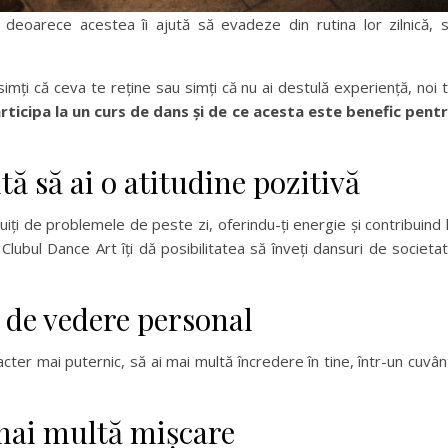
 deoarece acestea îi ajută să evadeze din rutina lor zilnică, 
simți că ceva te reține sau simți că nu ai destulă experiență, noi 
ticipa la un curs de dans și de ce acesta este benefic pent
tă să ai o atitudine pozitivă
iți de problemele de peste zi, oferindu-ți energie și contribuind 
lubul Dance Art îți dă posibilitatea să înveți dansuri de societa
t de vedere personal
acter mai puternic, să ai mai multă încredere în tine, într-un cuvân
 mai multă mișcare