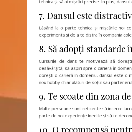
tehnica și să ai mișcări precise. În plus, dansul
7. Dansul este distractiv
Lăsând la o parte tehnica și mișcările noi ce
experimenta și de a te distra în compania colegi
8. Să adopți standarde î
Cursurile de dans te motivează să doreșt
desăvârșită, să aspiri spre o carieră în domeni
dorești o carieră în domeniu, dansul este o m
nou hobby chiar alături de soțul sau partenerul
9. Te scoate din zona de
Multe persoane sunt reticente să încerce lucrur
parte de noi experiențe inedite și să te decon
10. O recompensă pentr