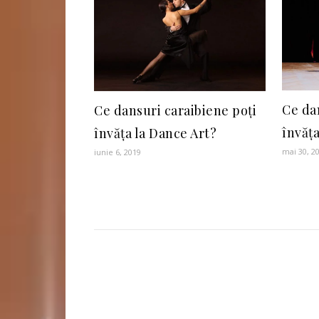
Ce da
Ce dansuri caraibiene poți
învăța
învăța la Dance Art?
mai 30, 2
iunie 6, 2019