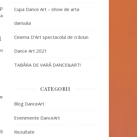
up
Cupa Dance Art – show de arta
la
dansului
n
Cinema D’Art spectacolul de crăciun
cu
Dance Art 2021
TABĂRA DE VARĂ DANCE&ART!
CATEGORII
re
Blog DanceArt
Evenimente DanceArt
ți
Rezultate