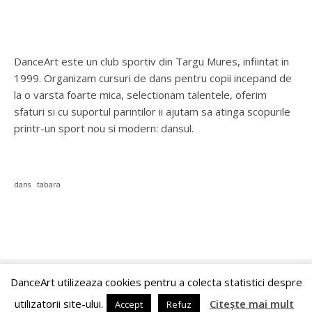
DanceArt este un club sportiv din Targu Mures, infiintat in
1999. Organizam cursuri de dans pentru copii incepand de
la o varsta foarte mica, selectionam talentele, oferim
sfaturi si cu suportul parintilor ii ajutam sa atinga scopurile
printr-un sport nou si modern: dansul.
dans
tabara
DanceArt utilizeaza cookies pentru a colecta statistici despre
© 2026 ACS DanceArt Târgu Mureș
Ashe Temă de
WP Royal
.
utilizatorii site-ului.
Citește mai mult
Accept
Refuz