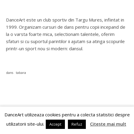
DanceArt este un club sportiv din Targu Mures, infiintat in
1999. Organizam cursuri de dans pentru copii incepand de
la o varsta foarte mica, selectionam talentele, oferim
sfaturi si cu suportul parintilor ii ajutam sa atinga scopurile
printr-un sport nou si modern: dansul.
dans
tabara
DanceArt utilizeaza cookies pentru a colecta statistici despre
© 2026 ACS DanceArt Târgu Mureș
Ashe Temă de
WP Royal
.
utilizatorii site-ului.
Citește mai mult
Accept
Refuz