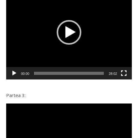
00:00
28:02
Partea 3:
Player
video