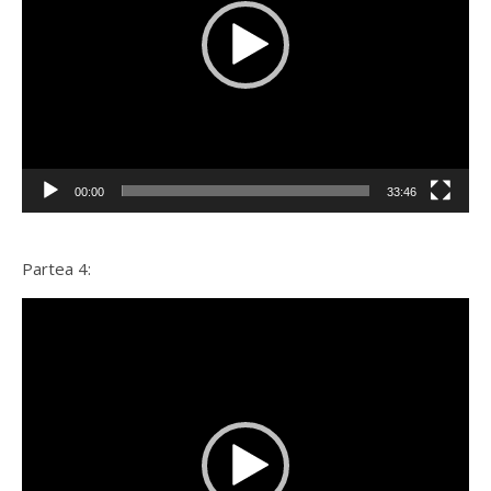
00:00
33:46
Partea 4:
Player
video