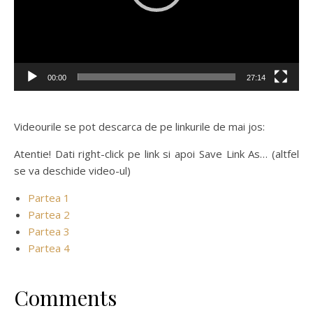
00:00
27:14
Videourile se pot descarca de pe linkurile de mai jos:
Atentie! Dati right-click pe link si apoi Save Link As… (altfel
se va deschide video-ul)
Partea 1
Partea 2
Partea 3
Partea 4
Comments