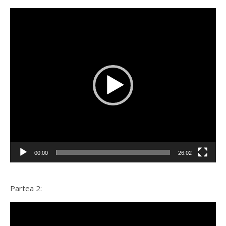
Player
video
00:00
26:02
Partea 2:
Player
video