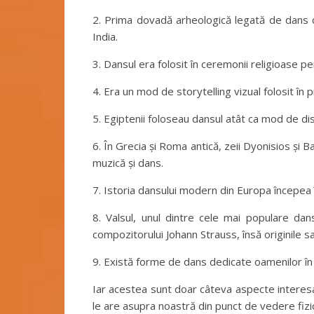
2. Prima dovadă arheologică legată de dans da
India.
3. Dansul era folosit în ceremonii religioase pe
4. Era un mod de storytelling vizual folosit în p
5. Egiptenii foloseau dansul atât ca mod de dist
6. În Grecia și Roma antică, zeii Dyonisios și Ba
muzică și dans.
7. Istoria dansului modern din Europa începea 
8. Valsul, unul dintre cele mai populare dans
compozitorului Johann Strauss, însă originile sa
9. Există forme de dans dedicate oamenilor în 
Iar acestea sunt doar câteva aspecte interesan
le are asupra noastră din punct de vedere fizic, 