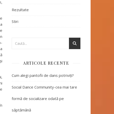
e,
Rezultate
de
Stiri
na
ve
in
o-
la
ză
și
ARTICOLE RECENTE
Cum alegi pantofii de dans potriviți?
i,
hi
Social Dance Community-cea mai tare
de
formă de socializare odată pe
în
săptămână