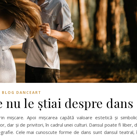
BLOG DANCEART
e nu le știai despre dans
n mișcare. Apoi mișcarea capătă valoare estetică și simboli
 dar și de privitori, în cadrul unei culturi. Dansul poate fi liber, 
grafie. Cele mai cunoscute forme de dans sunt dansul teatral, 