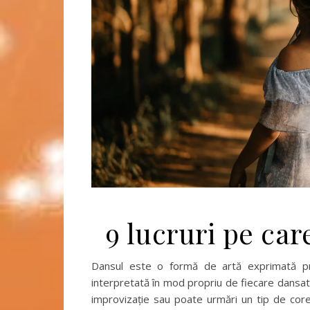
9 lucruri pe car
Dansul este o formă de artă exprimată pri
interpretată în mod propriu de fiecare dansator,
improvizație sau poate urmări un tip de core