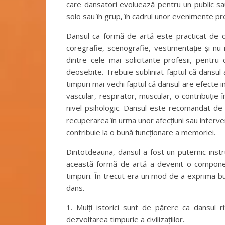
care dansatori evoluează pentru un public sau
solo sau în grup, în cadrul unor evenimente precu
Dansul ca formă de artă este practicat de 
coregrafie, scenografie, vestimentație și nu
dintre cele mai solicitante profesii, pentru c
deosebite. Trebuie subliniat faptul că dansul 
timpuri mai vechi faptul că dansul are efecte 
vascular, respirator, muscular, o contribuție î
nivel psihologic. Dansul este recomandat de m
recuperarea în urma unor afecțiuni sau interven
contribuie la o bună funcționare a memoriei.
Dintotdeauna, dansul a fost un puternic instr
această formă de artă a devenit o component
timpuri. În trecut era un mod de a exprima bu
dans.
1. Mulți istorici sunt de părere ca dansul r
dezvoltarea timpurie a civilizațiilor.