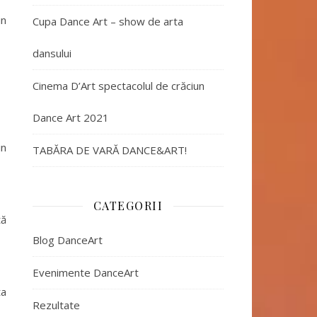
in
Cupa Dance Art – show de arta
dansului
Cinema D’Art spectacolul de crăciun
Dance Art 2021
in
TABĂRA DE VARĂ DANCE&ART!
CATEGORII
tă
Blog DanceArt
Evenimente DanceArt
ta
Rezultate