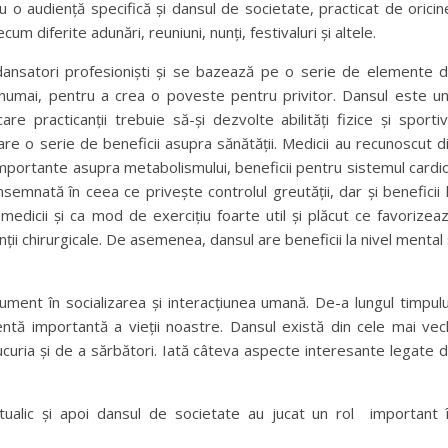
 o audiență specifică și dansul de societate, practicat de oricin
m diferite adunări, reuniuni, nunți, festivaluri și altele.
dansatori profesioniști și se bazează pe o serie de elemente 
 numai, pentru a crea o poveste pentru privitor. Dansul este u
are practicanții trebuie să-și dezvolte abilități fizice și sporti
are o serie de beneficii asupra sănătății. Medicii au recunoscut d
importante asupra metabolismului, beneficii pentru sistemul cardi
nsemnată în ceea ce privește controlul greutății, dar și beneficii 
edicii și ca mod de exercițiu foarte util și plăcut ce favorizea
ții chirurgicale. De asemenea, dansul are beneficii la nivel mental 
ument în socializarea și interacțiunea umană. De-a lungul timpulu
ă importantă a vieții noastre. Dansul există din cele mai vec
curia și de a sărbători. Iată câteva aspecte interesante legate 
itualic și apoi dansul de societate au jucat un rol important 