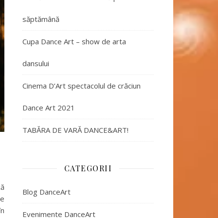
săptămână
Cupa Dance Art – show de arta
dansului
Cinema D’Art spectacolul de crăciun
Dance Art 2021
TABĂRA DE VARĂ DANCE&ART!
CATEGORII
că
Blog DanceArt
de
în
Evenimente DanceArt