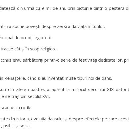
tează din urmă cu 9 mii de ani, prin picturile dintr-o peșteră d
ntru a spune povești despre zei și a da viață miturilor.
rincipal de preoții egipteni.
racție cât și în scop religios.
cchus erau sărbătoriți printr-o serie de festivități dedicate lor, pr
în Renaștere, când s-au inventat multe tipuri noi de dans.
uri din zilele noastre, a apărut la mijlocul secolului XIX datori
le se trag din secolul XVI.
scaune cu rotile.
te din istoria, evoluția dansului și despre efectele pe care aces
psihic și social.