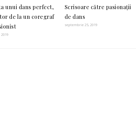
ta unui dans perfect,
Scrisoare către pasionații
tor de la un coregraf
de dans
septembrie 25, 2019
sionist
, 2019